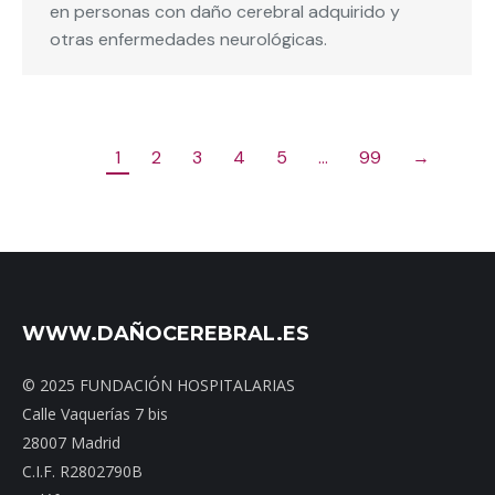
en personas con daño cerebral adquirido y
otras enfermedades neurológicas.
1
2
3
4
5
…
99
→
WWW.DAÑOCEREBRAL.ES
© 2025 FUNDACIÓN HOSPITALARIAS
Calle Vaquerías 7 bis
28007 Madrid
C.I.F. R2802790B