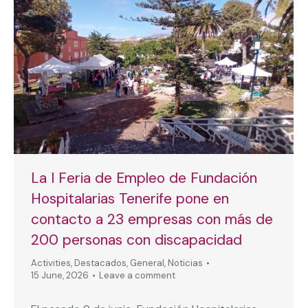
La I Feria de Empleo de Fundación
Hospitalarias Tenerife pone en
contacto a 23 empresas con más de
200 personas con discapacidad
Activities
,
Destacados
,
General
,
Noticias
15 June, 2026
Leave a comment