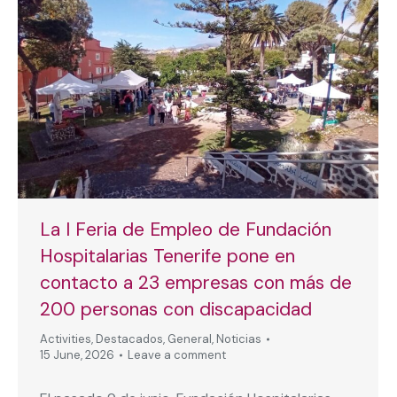
La I Feria de Empleo de Fundación
Hospitalarias Tenerife pone en
contacto a 23 empresas con más de
200 personas con discapacidad
Activities
,
Destacados
,
General
,
Noticias
15 June, 2026
Leave a comment