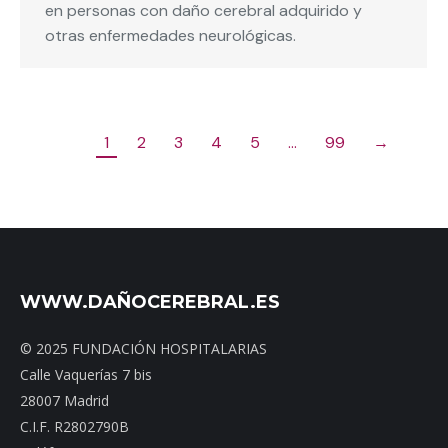
en personas con daño cerebral adquirido y
otras enfermedades neurológicas.
1
2
3
4
5
…
99
→
WWW.DAÑOCEREBRAL.ES
© 2025 FUNDACIÓN HOSPITALARIAS
Calle Vaquerías 7 bis
28007 Madrid
C.I.F. R2802790B