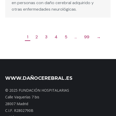
en personas con daño cerebral adquirido y
otras enfermedades neurológicas.
1
2
3
4
5
…
99
→
WWW.DAÑOCEREBRAL.ES
© 2025 FUNDACIÓN HOSPITALARIAS
Calle Vaquerías 7 bis
28007 Madrid
C.I.F. R2802790B