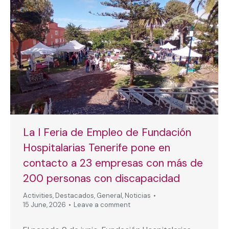
La I Feria de Empleo de Fundación
Hospitalarias Tenerife pone en
contacto a 23 empresas con más de
200 personas con discapacidad
Activities
,
Destacados
,
General
,
Noticias
15 June, 2026
Leave a comment