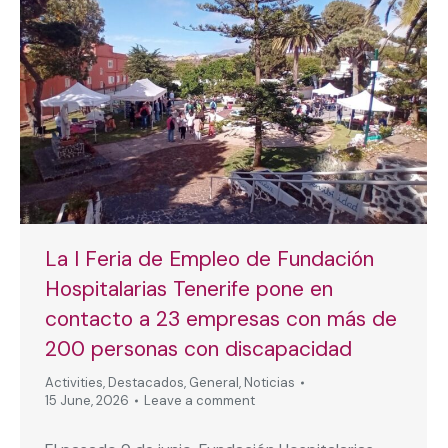
La I Feria de Empleo de Fundación
Hospitalarias Tenerife pone en
contacto a 23 empresas con más de
200 personas con discapacidad
Activities
,
Destacados
,
General
,
Noticias
15 June, 2026
Leave a comment