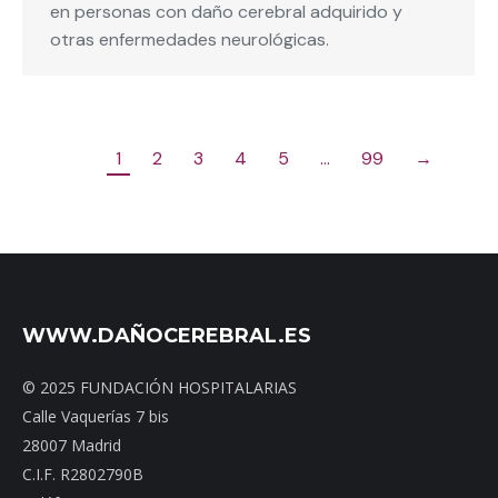
en personas con daño cerebral adquirido y
otras enfermedades neurológicas.
1
2
3
4
5
…
99
→
WWW.DAÑOCEREBRAL.ES
© 2025 FUNDACIÓN HOSPITALARIAS
Calle Vaquerías 7 bis
28007 Madrid
C.I.F. R2802790B