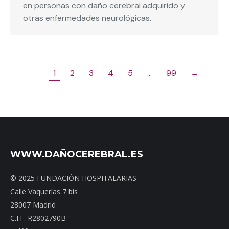
en personas con daño cerebral adquirido y
otras enfermedades neurológicas.
1
2
3
4
5
…
99
→
WWW.DAÑOCEREBRAL.ES
© 2025 FUNDACIÓN HOSPITALARIAS
Calle Vaquerías 7 bis
28007 Madrid
C.I.F. R2802790B