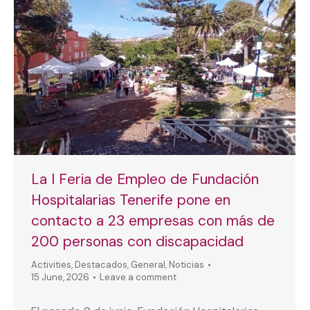
La I Feria de Empleo de Fundación
Hospitalarias Tenerife pone en
contacto a 23 empresas con más de
200 personas con discapacidad
Activities
,
Destacados
,
General
,
Noticias
15 June, 2026
Leave a comment