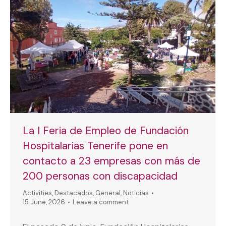
La I Feria de Empleo de Fundación
Hospitalarias Tenerife pone en
contacto a 23 empresas con más de
200 personas con discapacidad
Activities
,
Destacados
,
General
,
Noticias
15 June, 2026
Leave a comment