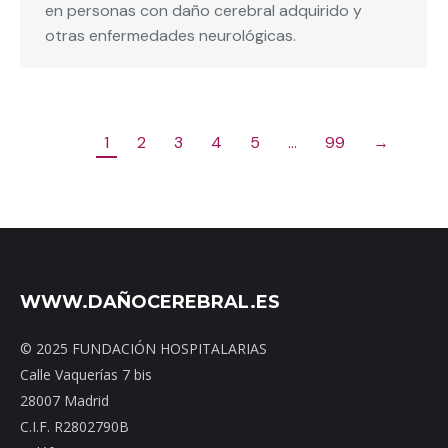
en personas con daño cerebral adquirido y
otras enfermedades neurológicas.
1
2
3
4
5
…
99
→
WWW.DAÑOCEREBRAL.ES
© 2025 FUNDACIÓN HOSPITALARIAS
Calle Vaquerías 7 bis
28007 Madrid
C.I.F. R2802790B