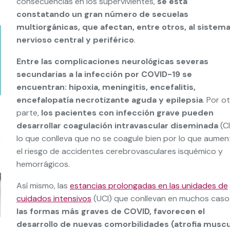
consecuencias en los supervivientes,
se está
constatando un gran número de secuelas
multiorgánicas, que afectan, entre otros, al sistem
nervioso central y periférico
.
Entre las complicaciones neurológicas severas
secundarias a la infección por COVID-19 se
encuentran: hipoxia, meningitis, encefalitis,
encefalopatía necrotizante aguda y epilepsia
. Por o
parte,
los pacientes con infección grave pueden
desarrollar coagulación intravascular diseminada
(CI
lo que conlleva que no se coagule bien por lo que aumen
el riesgo de accidentes cerebrovasculares isquémico y
hemorrágicos.
Así mismo, las
estancias prolongadas en las unidades de
cuidados intensivos
(UCI) que conllevan en muchos caso
las formas más graves de COVID, favorecen el
desarrollo de nuevas comorbilidades (atrofia muscu