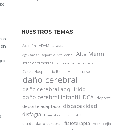
OS
NUESTROS TEMAS
rus
afasia
 en
Acamán
ADAM
Aita Menni
Agrupación Deportiva Aita Menni
que
atención temprana
autonomía
bajo coste
Centro Hospitalario Benito Menni
curso
daño cerebral
daño cerebral adquirido
daño cerebral infantil
DCA
deporte
discapacidad
deporte adaptado
disfagia
Donostia-San Sebastián
s
fisioterapia
día del daño cerebral
hemiplejia