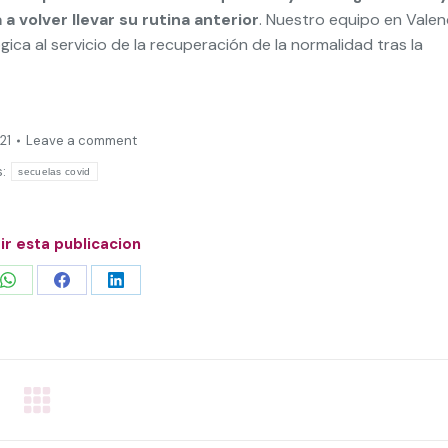
a volver llevar su rutina anterior
. Nuestro equipo en Valen
gica al servicio de la recuperación de la normalidad tras la
21
Leave a comment
s:
secuelas covid
r esta publicacion
Share
Share
Share
on
on
on
WhatsApp
Facebook
LinkedIn