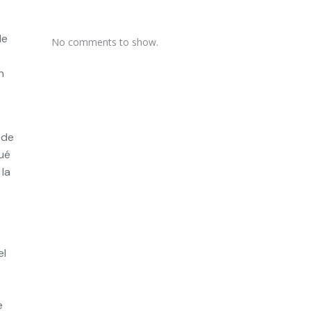
de
No comments to show.
n
 de
ué
 la
el
e