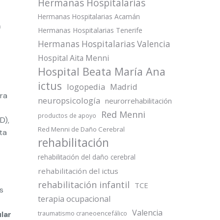
Hermanas Hospitalarias
Hermanas Hospitalarias Acamán
a
Hermanas Hospitalarias Tenerife
Hermanas Hospitalarias Valencia
Hospital Aita Menni
Hospital Beata María Ana
ictus
logopedia
Madrid
tra
neuropsicología
neurorrehabilitación
Red Menni
productos de apoyo
D),
Red Menni de Daño Cerebral
ta
rehabilitación
rehabilitación del daño cerebral
rehabilitación del ictus
rehabilitación infantil
TCE
s
terapia ocupacional
Valencia
traumatismo craneoencefálico
lar