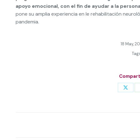
apoyo emocional, con el fin de ayudar a la persona 
pone su amplia experiencia en le rehabilitación neuroló
pandemia.
18 May, 20
Tag
Comparti
Share
on
X
Post
navigation