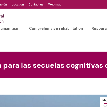
ación
Location
Contact us
Web map
 human team
Comprehensive rehabilitation
Resourc
 para las secuelas cognitivas
Ma