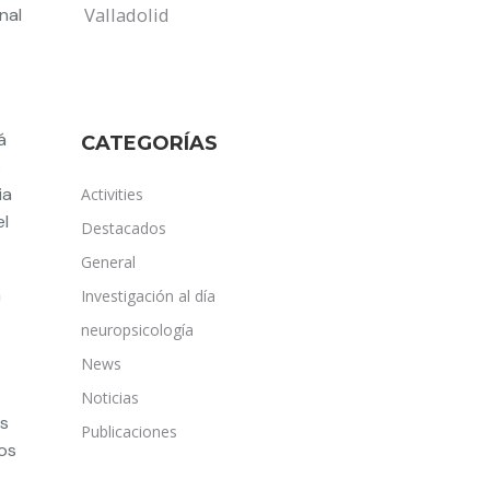
Valladolid
nal
á
CATEGORÍAS
o
ia
Activities
el
Destacados
General
n
Investigación al día
neuropsicología
News
Noticias
as
Publicaciones
os