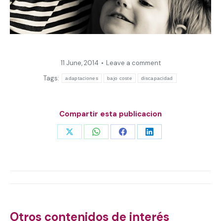
11 June, 2014
Leave a comment
Tags:
adaptaciones
bajo coste
discapacidad
Compartir esta publicacion
Share
Share
Share
Share
on
on
on
on
X
WhatsApp
Facebook
LinkedIn
Post
navigation
Otros contenidos de interés