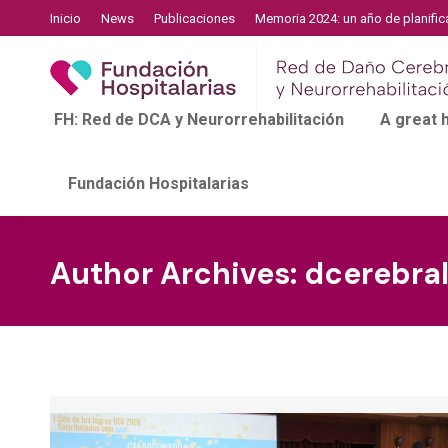
Inicio
News
Publicaciones
Memoria 2024: un año de planific
FH: Red de DCA y Neurorrehabilitación
A great
Fundación Hospitalarias
Author Archives:
dcerebra