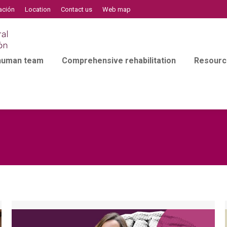
ación
Location
Contact us
Web map
 human team
Comprehensive rehabilitation
Resourc
l