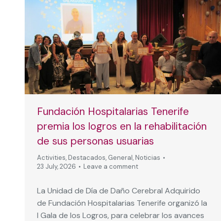
Fundación Hospitalarias Tenerife
premia los logros en la rehabilitación
de sus personas usuarias
Activities
,
Destacados
,
General
,
Noticias
23 July, 2026
Leave a comment
La Unidad de Día de Daño Cerebral Adquirido
de Fundación Hospitalarias Tenerife organizó la
I Gala de los Logros, para celebrar los avances