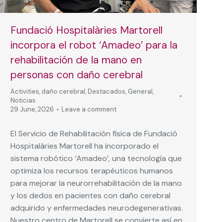
Fundació Hospitalàries Martorell
incorpora el robot ‘Amadeo’ para la
rehabilitación de la mano en
personas con daño cerebral
Activities
,
daño cerebral
,
Destacados
,
General
,
Noticias
29 June, 2026
Leave a comment
El Servicio de Rehabilitación física de Fundació
Hospitalàries Martorell ha incorporado el
sistema robótico ‘Amadeo’, una tecnología que
optimiza los recursos terapéuticos humanos
para mejorar la neurorrehabilitación de la mano
y los dedos en pacientes con daño cerebral
adquirido y enfermedades neurodegenerativas.
Nuestro centro de Martorell se convierte así en