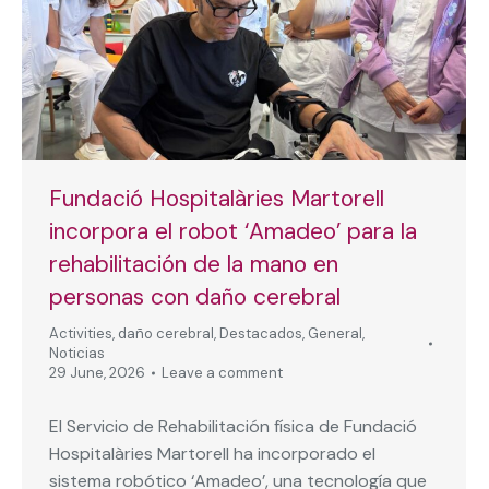
Fundació Hospitalàries Martorell
incorpora el robot ‘Amadeo’ para la
rehabilitación de la mano en
personas con daño cerebral
Activities
,
daño cerebral
,
Destacados
,
General
,
Noticias
29 June, 2026
Leave a comment
El Servicio de Rehabilitación física de Fundació
Hospitalàries Martorell ha incorporado el
sistema robótico ‘Amadeo’, una tecnología que