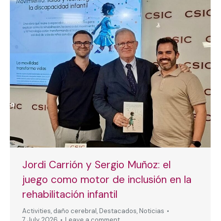
Jordi Carrión y Sergio Muñoz: el
juego como motor de inclusión en la
rehabilitación infantil
Activities
,
daño cerebral
,
Destacados
,
Noticias
7 July, 2026
Leave a comment