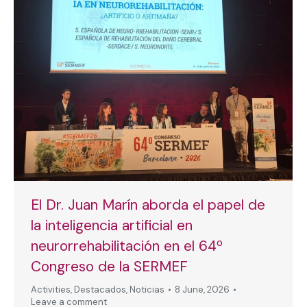
El Dr. Juan Marín aborda el papel de
la inteligencia artificial en
neurorrehabilitación en el 64º
Congreso de la SERMEF
Activities
,
Destacados
,
Noticias
8 June, 2026
Leave a comment