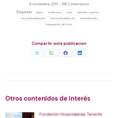
9 noviembre, 2011
188 Comentarios
Etiquetas:
brazo
evidencias
ictus
miembro superior
neurorehabilitación
neurorrehabilitacón
rehabilitación
tratamiento del ictus
Compartir esta publicacion
Share
Share
Share
Share
on
on
on
on
X
WhatsApp
Facebook
LinkedIn
Navegación
entre
Otros contenidos de interés
publicaciones
Fundación Hospitalarias Tenerife