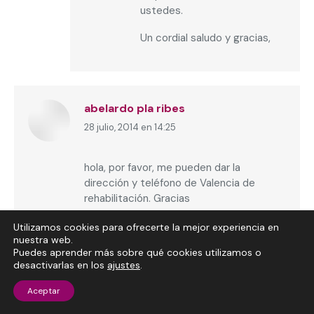
ustedes.
Un cordial saludo y gracias,
abelardo pla ribes
28 julio, 2014 en 14:25
dice:
hola, por favor, me pueden dar la
dirección y teléfono de Valencia de
rehabilitación. Gracias
Utilizamos cookies para ofrecerte la mejor experiencia en
Responder
nuestra web.
Puedes aprender más sobre qué cookies utilizamos o
desactivarlas en los
ajustes
.
dcerebral
Aceptar
28 julio, 2014 en 16:57
dice: