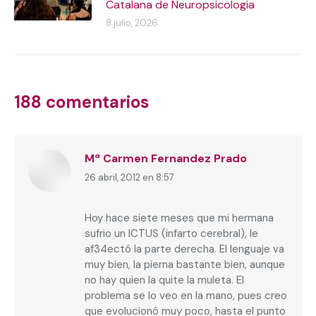
Catalana de Neuropsicologia
8 julio, 2026
188 comentarios
Mª Carmen Fernandez Prado
26 abril, 2012 en 8:57
dice:
Hoy hace siete meses que mi hermana
sufrio un ICTUS (infarto cerebral), le
af34ectó la parte derecha. El lenguaje va
muy bien, la pierna bastante bien, aunque
no hay quien la quite la muleta. El
problema se lo veo en la mano, pues creo
que evolucionó muy poco, hasta el punto