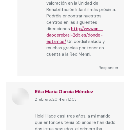
valoración en la Unidad de
Rehabilitación Infantil más próxima.
Podréis encontrar nuestros
centros en las siguientes
direcciones
http://www.xn--
daocerebral-2db.es/donde-
estamos/
Un cordial saludo y
muchas gracias por tener en
cuenta a la Red Menni.
Responder
Rita María García Méndez
2 febrero, 2014 en 12:03
dice:
Hola! Hace casi tres años, a mi marido
que entonces tenía 55 años le han dado
dos ictus seguidos, el primero iba