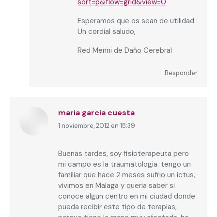
sort=p&flow=grid&view=0
Esperamos que os sean de utilidad.
Un cordial saludo,
Red Menni de Daño Cerebral
Responder
maria garcia cuesta
1 noviembre, 2012 en 15:39
dice:
Buenas tardes, soy fisioterapeuta pero
mi campo es la traumatologia. tengo un
familiar que hace 2 meses sufrio un ictus,
vivimos en Malaga y queria saber si
conoce algun centro en mi ciudad donde
pueda recibir este tipo de terapias,