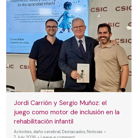
Jordi Carrión y Sergio Muñoz: el
juego como motor de inclusión en la
rehabilitación infantil
Activities
,
daño cerebral
,
Destacados
,
Noticias
7 July, 2026
Leave a comment