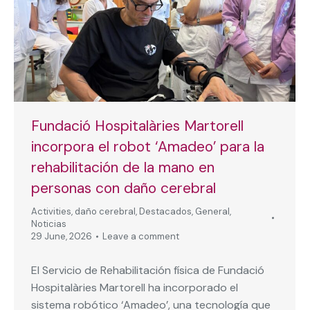
Fundació Hospitalàries Martorell
incorpora el robot ‘Amadeo’ para la
rehabilitación de la mano en
personas con daño cerebral
Activities
,
daño cerebral
,
Destacados
,
General
,
Noticias
29 June, 2026
Leave a comment
El Servicio de Rehabilitación física de Fundació
Hospitalàries Martorell ha incorporado el
sistema robótico ‘Amadeo’, una tecnología que