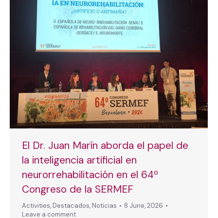
El Dr. Juan Marín aborda el papel de
la inteligencia artificial en
neurorrehabilitación en el 64º
Congreso de la SERMEF
Activities
,
Destacados
,
Noticias
8 June, 2026
Leave a comment