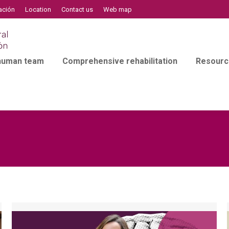
ación
Location
Contact us
Web map
 human team
Comprehensive rehabilitation
Resourc
l