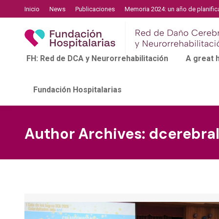
Inicio
News
Publicaciones
Memoria 2024: un año de planific
FH: Red de DCA y Neurorrehabilitación
A great
Fundación Hospitalarias
Author Archives:
dcerebra