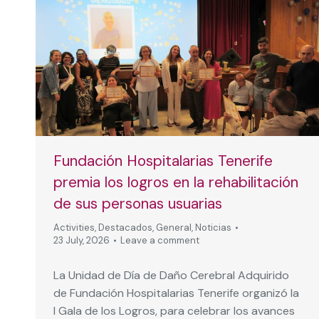
Fundación Hospitalarias Tenerife
premia los logros en la rehabilitación
de sus personas usuarias
Activities
,
Destacados
,
General
,
Noticias
23 July, 2026
Leave a comment
La Unidad de Día de Daño Cerebral Adquirido
de Fundación Hospitalarias Tenerife organizó la
I Gala de los Logros, para celebrar los avances