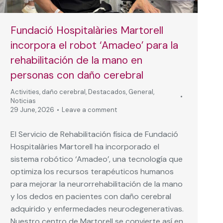
Fundació Hospitalàries Martorell
incorpora el robot ‘Amadeo’ para la
rehabilitación de la mano en
personas con daño cerebral
Activities
,
daño cerebral
,
Destacados
,
General
,
Noticias
29 June, 2026
Leave a comment
El Servicio de Rehabilitación física de Fundació
Hospitalàries Martorell ha incorporado el
sistema robótico ‘Amadeo’, una tecnología que
optimiza los recursos terapéuticos humanos
para mejorar la neurorrehabilitación de la mano
y los dedos en pacientes con daño cerebral
adquirido y enfermedades neurodegenerativas.
Nuestro centro de Martorell se convierte así en