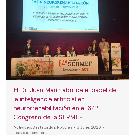
El Dr. Juan Marín aborda el papel de
la inteligencia artificial en
neurorrehabilitación en el 64º
Congreso de la SERMEF
Activities
,
Destacados
,
Noticias
8 June, 2026
Leave a comment