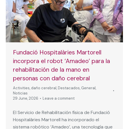
Fundació Hospitalàries Martorell
incorpora el robot ‘Amadeo’ para la
rehabilitación de la mano en
personas con daño cerebral
Activities
,
daño cerebral
,
Destacados
,
General
,
Noticias
29 June, 2026
Leave a comment
El Servicio de Rehabilitación física de Fundació
Hospitalàries Martorell ha incorporado el
sistema robótico ‘Amadeo’, una tecnología que