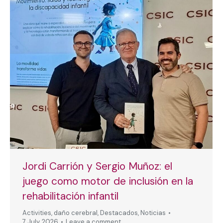
Jordi Carrión y Sergio Muñoz: el
juego como motor de inclusión en la
rehabilitación infantil
Activities
,
daño cerebral
,
Destacados
,
Noticias
7 July, 2026
Leave a comment