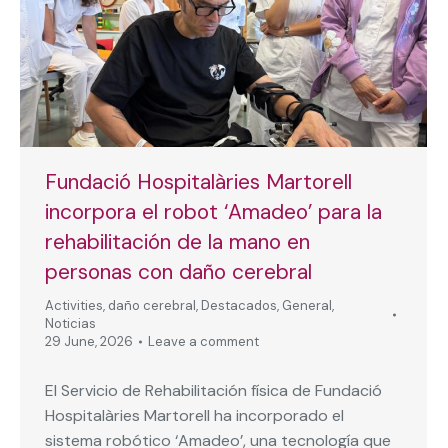
Fundació Hospitalàries Martorell
incorpora el robot ‘Amadeo’ para la
rehabilitación de la mano en
personas con daño cerebral
Activities
,
daño cerebral
,
Destacados
,
General
,
Noticias
29 June, 2026
Leave a comment
El Servicio de Rehabilitación física de Fundació
Hospitalàries Martorell ha incorporado el
sistema robótico ‘Amadeo’, una tecnología que