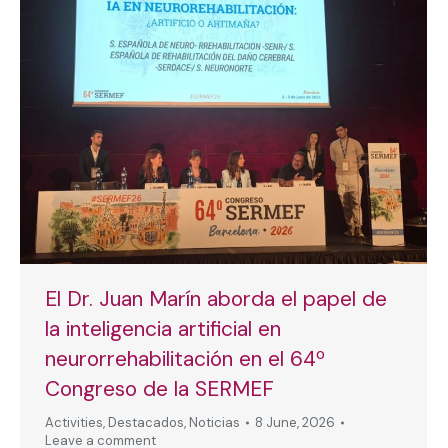
El Dr. Juan Marín aborda el papel de
la inteligencia artificial en
neurorrehabilitación en el 64º
Congreso de la SERMEF
Activities
,
Destacados
,
Noticias
8 June, 2026
Leave a comment