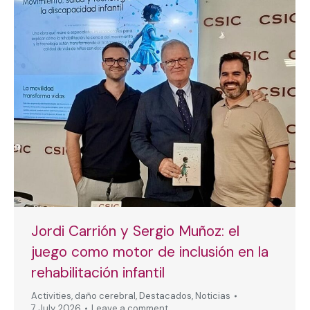
Jordi Carrión y Sergio Muñoz: el
juego como motor de inclusión en la
rehabilitación infantil
Activities
,
daño cerebral
,
Destacados
,
Noticias
7 July, 2026
Leave a comment