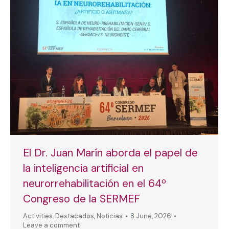
El Dr. Juan Marín aborda el papel de
la inteligencia artificial en
neurorrehabilitación en el 64º
Congreso de la SERMEF
Activities
,
Destacados
,
Noticias
8 June, 2026
Leave a comment