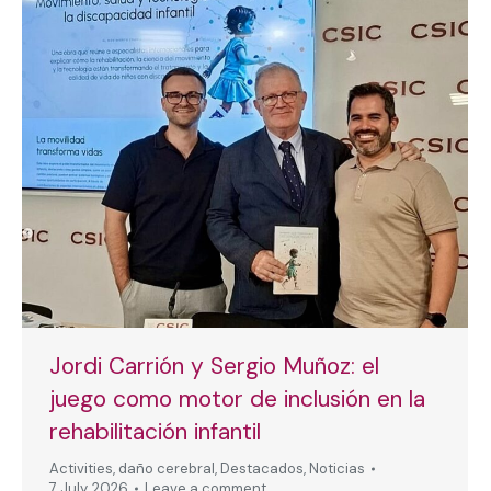
Jordi Carrión y Sergio Muñoz: el
juego como motor de inclusión en la
rehabilitación infantil
Activities
,
daño cerebral
,
Destacados
,
Noticias
7 July, 2026
Leave a comment