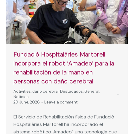
Fundació Hospitalàries Martorell
incorpora el robot ‘Amadeo’ para la
rehabilitación de la mano en
personas con daño cerebral
Activities
,
daño cerebral
,
Destacados
,
General
,
Noticias
29 June, 2026
Leave a comment
El Servicio de Rehabilitación física de Fundació
Hospitalàries Martorell ha incorporado el
sistema robótico ‘Amadeo’, una tecnología que