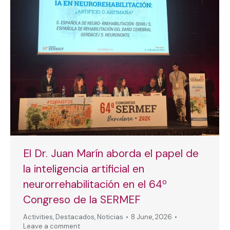
El Dr. Juan Marín aborda el papel de
la inteligencia artificial en
neurorrehabilitación en el 64º
Congreso de la SERMEF
Activities
,
Destacados
,
Noticias
8 June, 2026
Leave a comment