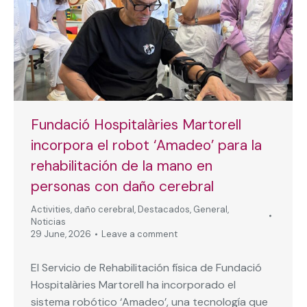
Fundació Hospitalàries Martorell
incorpora el robot ‘Amadeo’ para la
rehabilitación de la mano en
personas con daño cerebral
Activities
,
daño cerebral
,
Destacados
,
General
,
Noticias
29 June, 2026
Leave a comment
El Servicio de Rehabilitación física de Fundació
Hospitalàries Martorell ha incorporado el
sistema robótico ‘Amadeo’, una tecnología que