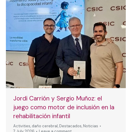
Jordi Carrión y Sergio Muñoz: el
juego como motor de inclusión en la
rehabilitación infantil
Activities
,
daño cerebral
,
Destacados
,
Noticias
7 July, 2026
Leave a comment