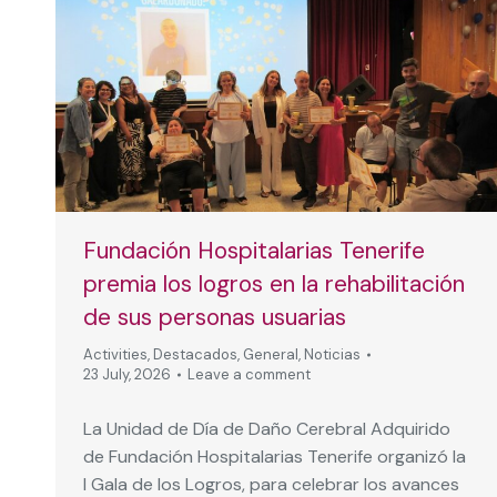
Fundación Hospitalarias Tenerife
premia los logros en la rehabilitación
de sus personas usuarias
Activities
,
Destacados
,
General
,
Noticias
23 July, 2026
Leave a comment
La Unidad de Día de Daño Cerebral Adquirido
de Fundación Hospitalarias Tenerife organizó la
I Gala de los Logros, para celebrar los avances