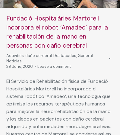
Fundació Hospitalàries Martorell
incorpora el robot ‘Amadeo’ para la
rehabilitación de la mano en
personas con daño cerebral
Activities
,
daño cerebral
,
Destacados
,
General
,
Noticias
29 June, 2026
Leave a comment
El Servicio de Rehabilitación física de Fundació
Hospitalàries Martorell ha incorporado el
sistema robótico ‘Amadeo’, una tecnología que
optimiza los recursos terapéuticos humanos
para mejorar la neurorrehabilitación de la mano
y los dedos en pacientes con daño cerebral
adquirido y enfermedades neurodegenerativas.
Nuestro centro de Martorell se convierte así en