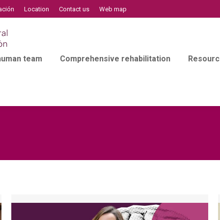
ación
Location
Contact us
Web map
 human team
Comprehensive rehabilitation
Resourc
l