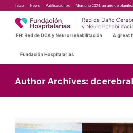
Inicio
News
Publicaciones
Memoria 2024: un año de planific
FH: Red de DCA y Neurorrehabilitación
A great
Fundación Hospitalarias
Author Archives:
dcerebra