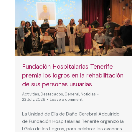
Fundación Hospitalarias Tenerife
premia los logros en la rehabilitación
de sus personas usuarias
Activities
,
Destacados
,
General
,
Noticias
23 July, 2026
Leave a comment
La Unidad de Día de Daño Cerebral Adquirido
de Fundación Hospitalarias Tenerife organizó la
I Gala de los Logros, para celebrar los avances