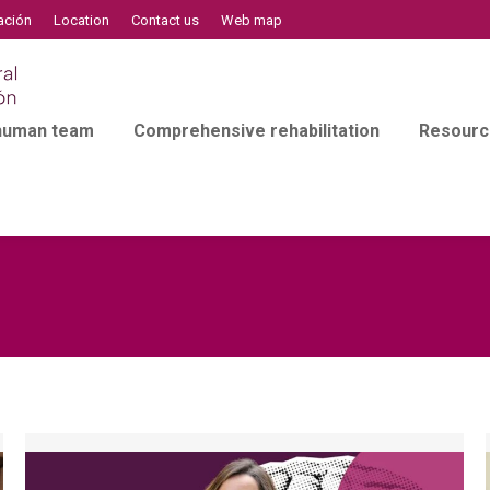
ación
Location
Contact us
Web map
 human team
Comprehensive rehabilitation
Resourc
l