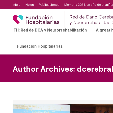
Inicio
News
Publicaciones
Memoria 2024: un año de planific
FH: Red de DCA y Neurorrehabilitación
A great
Fundación Hospitalarias
Author Archives:
dcerebra