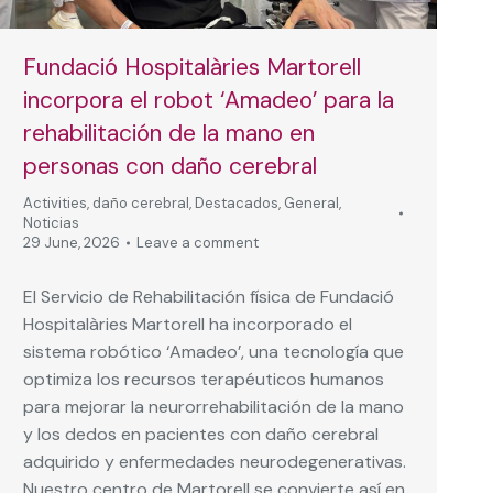
Fundació Hospitalàries Martorell
incorpora el robot ‘Amadeo’ para la
rehabilitación de la mano en
personas con daño cerebral
Activities
,
daño cerebral
,
Destacados
,
General
,
Noticias
29 June, 2026
Leave a comment
El Servicio de Rehabilitación física de Fundació
Hospitalàries Martorell ha incorporado el
sistema robótico ‘Amadeo’, una tecnología que
optimiza los recursos terapéuticos humanos
para mejorar la neurorrehabilitación de la mano
y los dedos en pacientes con daño cerebral
adquirido y enfermedades neurodegenerativas.
Nuestro centro de Martorell se convierte así en