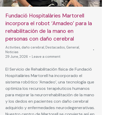
Fundació Hospitalàries Martorell
incorpora el robot ‘Amadeo’ para la
rehabilitación de la mano en
personas con daño cerebral
Activities
,
daño cerebral
,
Destacados
,
General
,
Noticias
29 June, 2026
Leave a comment
El Servicio de Rehabilitación física de Fundació
Hospitalàries Martorell ha incorporado el
sistema robótico ‘Amadeo’, una tecnología que
optimiza los recursos terapéuticos humanos
para mejorar la neurorrehabilitación de la mano
y los dedos en pacientes con daño cerebral
adquirido y enfermedades neurodegenerativas.
Nuestro centro de Martorell se convierte así en