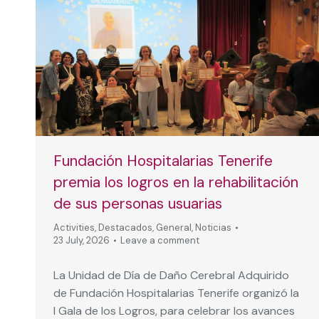
Fundación Hospitalarias Tenerife
premia los logros en la rehabilitación
de sus personas usuarias
Activities
,
Destacados
,
General
,
Noticias
23 July, 2026
Leave a comment
La Unidad de Día de Daño Cerebral Adquirido
de Fundación Hospitalarias Tenerife organizó la
I Gala de los Logros, para celebrar los avances