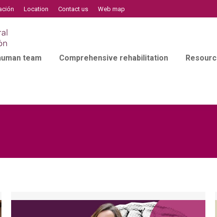
ación
Location
Contact us
Web map
 human team
Comprehensive rehabilitation
Resourc
l