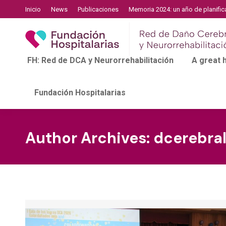
Inicio
News
Publicaciones
Memoria 2024: un año de planific
FH: Red de DCA y Neurorrehabilitación
A great
Fundación Hospitalarias
Author Archives:
dcerebra