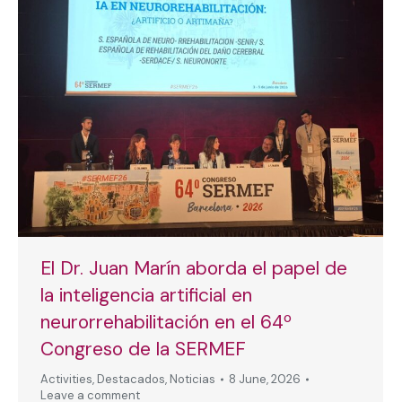
El Dr. Juan Marín aborda el papel de
la inteligencia artificial en
neurorrehabilitación en el 64º
Congreso de la SERMEF
Activities
,
Destacados
,
Noticias
8 June, 2026
Leave a comment