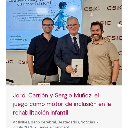
Jordi Carrión y Sergio Muñoz: el
juego como motor de inclusión en la
rehabilitación infantil
Activities
,
daño cerebral
,
Destacados
,
Noticias
7 July, 2026
Leave a comment