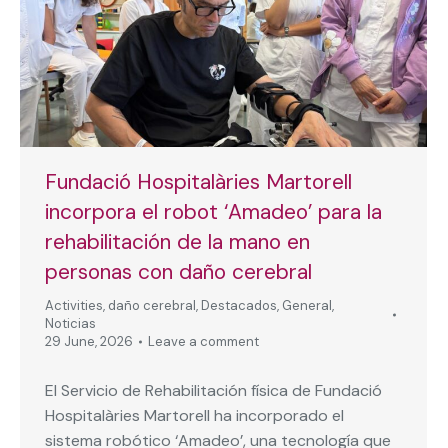
Fundació Hospitalàries Martorell
incorpora el robot ‘Amadeo’ para la
rehabilitación de la mano en
personas con daño cerebral
Activities
,
daño cerebral
,
Destacados
,
General
,
Noticias
29 June, 2026
Leave a comment
El Servicio de Rehabilitación física de Fundació
Hospitalàries Martorell ha incorporado el
sistema robótico ‘Amadeo’, una tecnología que