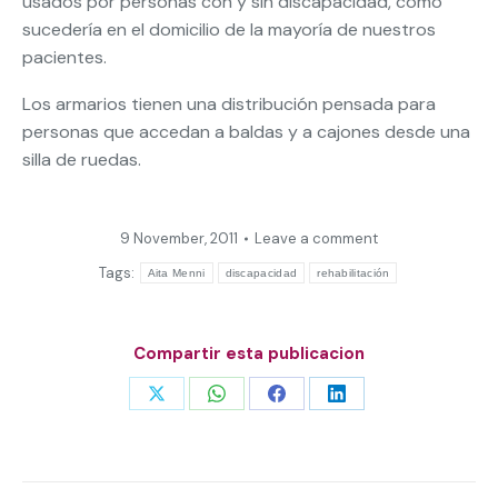
usados por personas con y sin discapacidad, como
sucedería en el domicilio de la mayoría de nuestros
pacientes.
Los armarios tienen una distribución pensada para
personas que accedan a baldas y a cajones desde una
silla de ruedas.
9 November, 2011
Leave a comment
Tags:
Aita Menni
discapacidad
rehabilitación
Compartir esta publicacion
Share
Share
Share
Share
on
on
on
on
X
WhatsApp
Facebook
LinkedIn