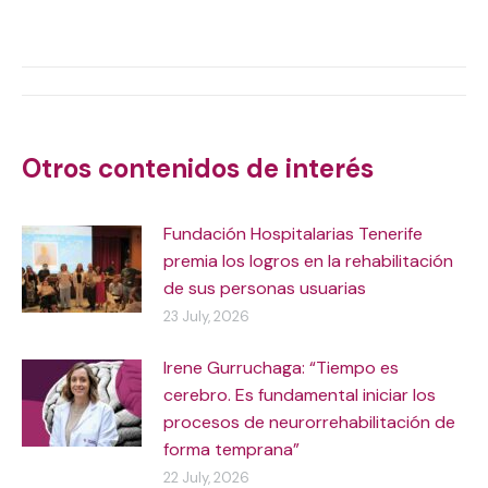
on
on
on
on
X
WhatsApp
Facebook
LinkedIn
Post
navigation
Otros contenidos de interés
Fundación Hospitalarias Tenerife
premia los logros en la rehabilitación
de sus personas usuarias
23 July, 2026
Irene Gurruchaga: “Tiempo es
cerebro. Es fundamental iniciar los
procesos de neurorrehabilitación de
forma temprana”
22 July, 2026