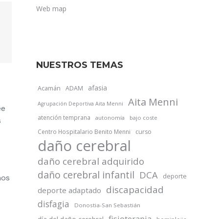
Web map
NUESTROS TEMAS
afasia
Acamán
ADAM
Aita Menni
Agrupación Deportiva Aita Menni
ee
atención temprana
autonomía
bajo coste
s
Centro Hospitalario Benito Menni
curso
daño cerebral
daño cerebral adquirido
daño cerebral infantil
DCA
deporte
hos
discapacidad
deporte adaptado
disfagia
Donostia-San Sebastián
fisioterapia