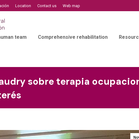
ación
Location
Contact us
Web map
 human team
Comprehensive rehabilitation
Resourc
audry sobre terapia ocupacion
terés
No