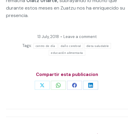
remacha
Olatz Uriarte,
subrayando lo mucho que
durante estos meses en Zuatzu nos ha enriquecido su
presencia.
13 July, 2018
Leave a comment
Tags:
centro de día
daño cerebral
dieta saludable
educación alimentaria
Compartir esta publicacion
Share
Share
Share
Share
on
on
on
on
X
WhatsApp
Facebook
LinkedIn
Post
navigation