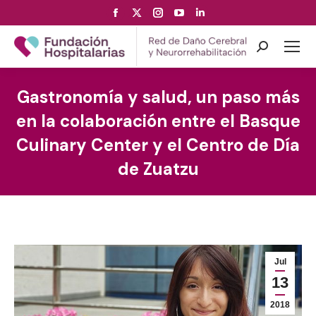
Facebook
X
Instagram
YouTube
Linkedin
page
page
page
page
page
opens
opens
opens
opens
opens
Search:
in
in
in
in
in
new
new
new
new
new
Gastronomía y salud, un paso más
window
window
window
window
window
en la colaboración entre el Basque
Culinary Center y el Centro de Día
de Zuatzu
Jul
13
2018