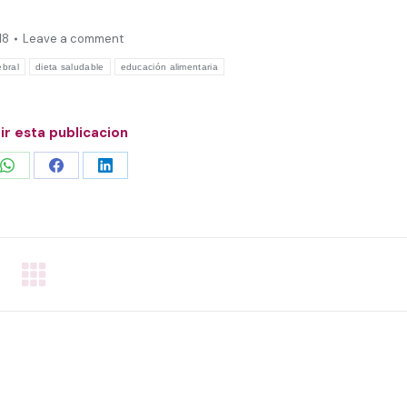
18
Leave a comment
ebral
dieta saludable
educación alimentaria
r esta publicacion
Share
Share
Share
on
on
on
WhatsApp
Facebook
LinkedIn