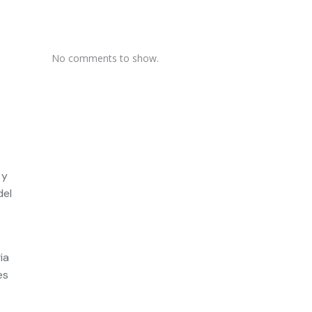
No comments to show.
 y
del
ia
es