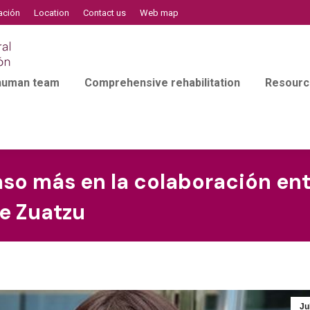
ación
Location
Contact us
Web map
 human team
Comprehensive rehabilitation
Resourc
so más en la colaboración ent
de Zuatzu
Ju