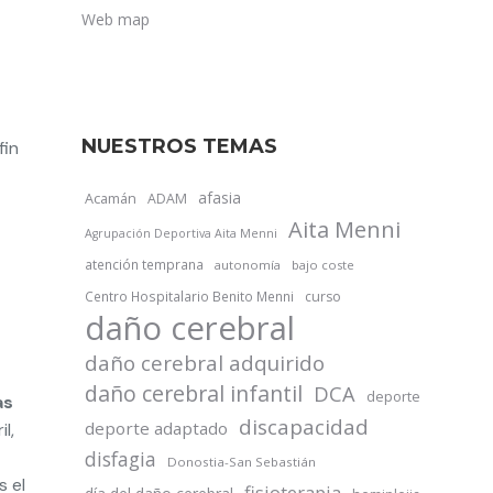
Web map
NUESTROS TEMAS
fin
afasia
Acamán
ADAM
Aita Menni
Agrupación Deportiva Aita Menni
atención temprana
autonomía
bajo coste
Centro Hospitalario Benito Menni
curso
daño cerebral
daño cerebral adquirido
daño cerebral infantil
DCA
deporte
as
discapacidad
deporte adaptado
l,
disfagia
Donostia-San Sebastián
s el
fisioterapia