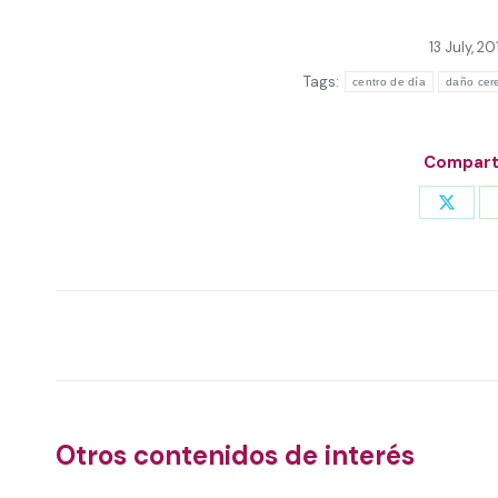
13 July, 20
Tags:
centro de día
daño cer
Comparti
Share
on
X
Post
navigation
Otros contenidos de interés