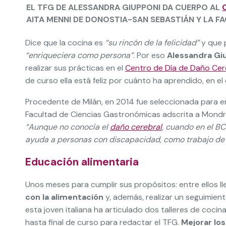
EL TFG DE ALESSANDRA GIUPPONI DA CUERPO AL
AITA MENNI DE DONOSTIA-SAN SEBASTIÁN Y LA 
Dice que la cocina es
“su rincón de la felicidad”
y que 
“enriqueciera como persona”
. Por eso
Alessandra Gi
realizar sus prácticas en el
Centro de Día de Daño Cer
de curso ella está feliz por cuánto ha aprendido, en 
Procedente de Milán, en 2014 fue seleccionada para en
Facultad de Ciencias Gastronómicas adscrita a Mondra
“Aunque no conocía el
daño cerebral
, cuando en el B
ayuda a personas con discapacidad, como trabajo de fi
Educación alimentaria
Unos meses para cumplir sus propósitos: entre ellos ll
con la alimentación
y, además, realizar un seguimient
esta joven italiana ha articulado dos talleres de co
hasta final de curso para redactar el TFG.
Mejorar los