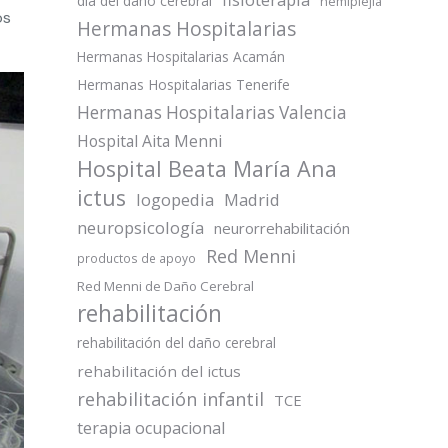
día del daño cerebral
hemiplejia
os
Hermanas Hospitalarias
Hermanas Hospitalarias Acamán
Hermanas Hospitalarias Tenerife
Hermanas Hospitalarias Valencia
Hospital Aita Menni
Hospital Beata María Ana
ictus
logopedia
Madrid
neuropsicología
neurorrehabilitación
Red Menni
productos de apoyo
Red Menni de Daño Cerebral
rehabilitación
rehabilitación del daño cerebral
rehabilitación del ictus
rehabilitación infantil
TCE
terapia ocupacional