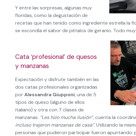
Y entre las sorpresas, algunas muy
floridas, como la degustación de
recetas que han tenido como ingrediente estrella la fl
se escondía el sabor de pétalos de geranio. Todo muy
Cata ‘profesional’ de quesos
y manzanas
Expectación y disfrute también en las
dos catas profesionales organizadas
por
Alessandra Giupponi
, una
de 5
tipos de queso (alguno de ellos
italiano) y otra con 7 clases de
manzanas.
“Les hizo mucha ilusión”
, cuenta la coordin
incluso trajeron manzanas de casa”.
Utilizando la mism
personas que pudieron participar fueron apuntando: pri