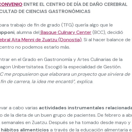
CONVENIO
ENTRE EL CENTRO DE DÍA DE DAÑO CEREBRAL
FACULTAD DE CIENCIAS GASTRONÓMICAS
para trabajo de fin de grado (TFG) quería algo que le
upponi
, alumna del
Basque Culinary Center
(BCC),
decidió
ebral Aita Menni de Zuatzu (Donostia)
. Si al hacer balance de 
el centro no podemos estarlo más.
trar en el Grado en Gastronomía y Artes Culinarias de la
gon Unibertsitatea. Escogió la especialidad de Gestión.
CC me propusieron que elaborara un proyecto que sirviera de
n de carrera, la idea me encantó”, explica
.
evar a cabo varias
actividades instrumentales relacionad
o de la dieta de un buen grupo de pacientes. De febrero a abri
cina semanales en Zuatzu. Después se ha tomado desde mayo y
 hábitos alimenticios
a través de la educación alimentaria e