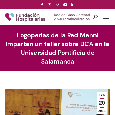
Facebook
X
Instagram
YouTube
Linkedin
page
page
page
page
page
opens
opens
opens
opens
opens
Search:
in
in
in
in
in
new
new
new
new
new
Logopedas de la Red Menni
window
window
window
window
window
imparten un taller sobre DCA en la
Universidad Pontificia de
Salamanca
Feb
20
2018