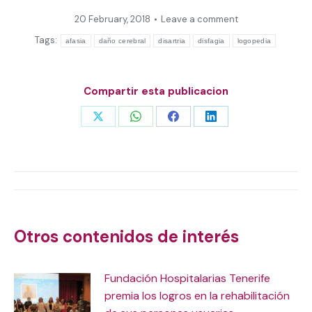
20 February, 2018
Leave a comment
Tags:
afasia
daño cerebral
disartria
disfagia
logopedia
Compartir esta publicacion
Share
Share
Share
Share
on
on
on
on
X
WhatsApp
Facebook
LinkedIn
Post
navigation
Otros contenidos de interés
Fundación Hospitalarias Tenerife
premia los logros en la rehabilitación