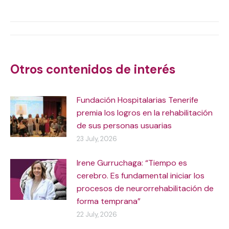
on
on
on
on
X
WhatsApp
Facebook
LinkedIn
Post
navigation
Otros contenidos de interés
Fundación Hospitalarias Tenerife
premia los logros en la rehabilitación
de sus personas usuarias
23 July, 2026
Irene Gurruchaga: “Tiempo es
cerebro. Es fundamental iniciar los
procesos de neurorrehabilitación de
forma temprana”
22 July, 2026