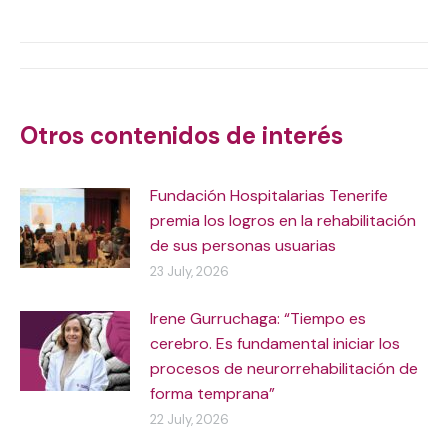
on
on
on
on
X
WhatsApp
Facebook
LinkedIn
Post
navigation
Otros contenidos de interés
Fundación Hospitalarias Tenerife
premia los logros en la rehabilitación
de sus personas usuarias
23 July, 2026
Irene Gurruchaga: “Tiempo es
cerebro. Es fundamental iniciar los
procesos de neurorrehabilitación de
forma temprana”
22 July, 2026