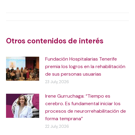
on
on
on
on
X
WhatsApp
Facebook
LinkedIn
Post
navigation
Otros contenidos de interés
Fundación Hospitalarias Tenerife
premia los logros en la rehabilitación
de sus personas usuarias
23 July, 2026
Irene Gurruchaga: “Tiempo es
cerebro. Es fundamental iniciar los
procesos de neurorrehabilitación de
forma temprana”
22 July, 2026