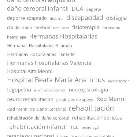
daño cerebral infantil
DCA
deporte
discapacidad
disfagia
deporte adaptado
disartria
fisioterapia
día del daño cerebral
formación
familiares
Hermanas Hospitalarias
hemiplejia
Hermanas Hospitalarias Acamán
Hermanas Hospitalarias Tenerife
Hermanas Hospitalarias Valencia
Hospital Aita Menni
Hospital Beata María Ana
ictus
investigación
logopedia
neuropsicología
miembro superior
Red Menni
neurorrehabilitación
productos de apoyo
rehabilitación
Red Menni de Daño Cerebral
rehabilitación del ictus
rehabilitación del daño cerebral
rehabilitación infantil
TCE
tecnología
terapia ocupacional
traumatismo craneoencefálico