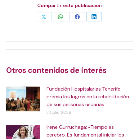
Compartir esta publicacion
Share
Share
Share
Share
on
on
on
on
X
WhatsApp
Facebook
LinkedIn
Navegación
entre
Otros contenidos de interés
publicaciones
Fundación Hospitalarias Tenerife
premia los logros en la rehabilitación
de sus personas usuarias
23 julio, 2026
Irene Gurruchaga: «Tiempo es
cerebro. Es fundamental iniciar los