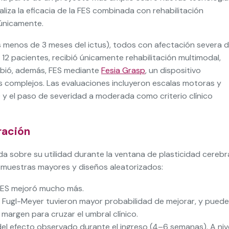
aliza la eficacia de la FES combinada con rehabilitación
 únicamente.
 menos de 3 meses del ictus), todos con afectación severa d
12 pacientes, recibió únicamente rehabilitación multimodal,
cibió, además, FES mediante
Fesia Grasp
, un dispositivo
 complejos. Las evaluaciones incluyeron escalas motoras y
) y el paso de severidad a moderada como criterio clínico
ración
a sobre su utilidad durante la ventana de plasticidad cerebra
n muestras mayores y diseños aleatorizados:
 FES mejoró mucho más.
n Fugl-Meyer tuvieron mayor probabilidad de mejorar, y puede
 margen para cruzar el umbral clínico.
del efecto observado durante el ingreso (4–6 semanas). A niv