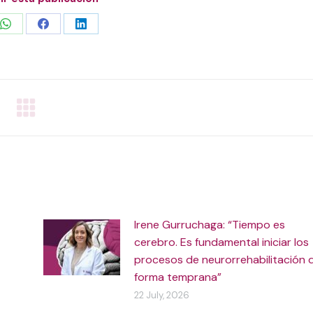
Share
Share
Share
on
on
on
WhatsApp
Facebook
LinkedIn
Irene Gurruchaga: “Tiempo es
cerebro. Es fundamental iniciar los
procesos de neurorrehabilitación 
forma temprana”
22 July, 2026