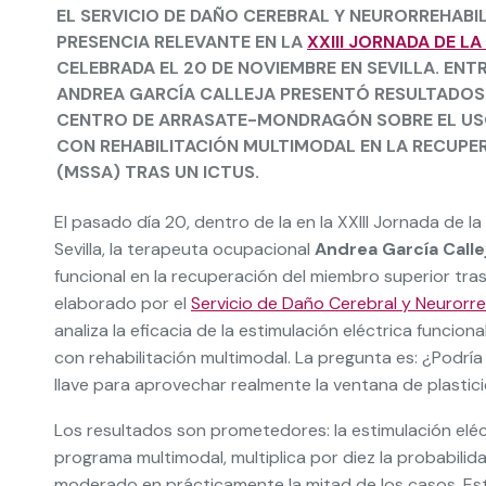
EL SERVICIO DE DAÑO CEREBRAL Y NEURORREHABI
PRESENCIA RELEVANTE EN LA
XXIII JORNADA DE L
CELEBRADA EL 20 DE NOVIEMBRE EN SEVILLA. E
ANDREA GARCÍA CALLEJA
PRESENTÓ RESULTADOS 
CENTRO DE ARRASATE-MONDRAGÓN SOBRE EL US
CON REHABILITACIÓN MULTIMODAL EN LA RECUPE
(MSSA) TRAS UN ICTUS.
El pasado día 20, dentro de la en la XXIII Jornada de 
Sevilla, la terapeuta ocupacional
Andrea García Calle
funcional en la recuperación del miembro superior tra
elaborado por el
Servicio de Daño Cerebral y Neurorre
analiza la eficacia de la estimulación eléctrica funcion
con rehabilitación multimodal. La pregunta es: ¿Podría 
llave para aprovechar realmente la ventana de plastic
Los resultados son prometedores: la estimulación elé
programa multimodal, multiplica por diez la probabili
moderado en prácticamente la mitad de los casos. E