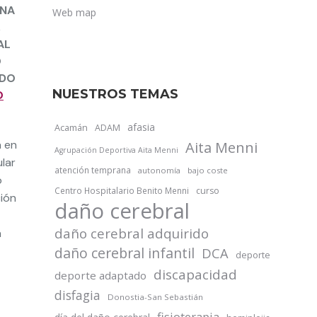
UNA
Web map
,
AL
O
DO
NUESTROS TEMAS
O
afasia
Acamán
ADAM
a en
Aita Menni
Agrupación Deportiva Aita Menni
lar
atención temprana
autonomía
bajo coste
o
Centro Hospitalario Benito Menni
curso
ción
daño cerebral
daño cerebral adquirido
a
daño cerebral infantil
DCA
deporte
discapacidad
deporte adaptado
disfagia
Donostia-San Sebastián
fisioterapia