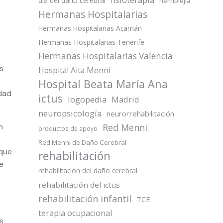
día del daño cerebral
hemiplejia
Hermanas Hospitalarias
Hermanas Hospitalarias Acamán
Hermanas Hospitalarias Tenerife
Hermanas Hospitalarias Valencia
s
Hospital Aita Menni
Hospital Beata María Ana
idad
ictus
logopedia
Madrid
neuropsicología
neurorrehabilitación
n
Red Menni
productos de apoyo
Red Menni de Daño Cerebral
 que
rehabilitación
e
rehabilitación del daño cerebral
rehabilitación del ictus
rehabilitación infantil
TCE
terapia ocupacional
s