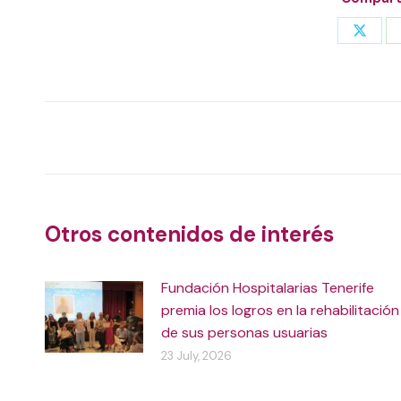
Share
on
X
Post
navigation
Otros contenidos de interés
Fundación Hospitalarias Tenerife
premia los logros en la rehabilitación
de sus personas usuarias
23 July, 2026