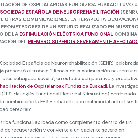
LITACIÓN DE OSPITALARIOAK FUNDAZIOA EUSKADI TUVO 
A SOCIEDAD ESPAÑOLA DE NEURORREHABILITACIÓN
(SENR)
NTRE OTRAS COMUNICACIONES, LA TERAPEUTA OCUPACION
PROMETEDORES DE UN ESTUDIO REALIZADO EN NUESTR
O DE LA
ESTIMULACIÓN ELÉCTRICA FUNCIONAL
COMBINA
RACIÓN DEL
MIEMBRO SUPERIOR SEVERAMENTE AFECTAD
la Sociedad Española de Neurorrehabilitación (SENR), celebrad
ja
presentó el trabajo ‘Eficacia de la estimulación neuromuscu
s ictus subagudo severo’, un estudio comparativo y predictiv
habilitación de Ospitalarioak Fundazioa Euskadi
. La investiga
al (FES, del inglés Functional Electrical Stimulation) combinada
la combinación la FES y rehabilitación multimodal actual ser l
idad cerebral?
ctrica funcional, aplicada como complemento dentro de un
dad de recuperación y convierte a un paciente severo en
ste enfoque combinado ha demostrado ser una opción