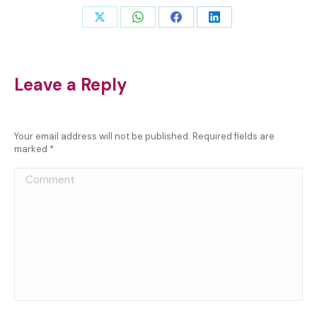
Share
Share
Share
Share
on
on
on
on
X
WhatsApp
Facebook
LinkedIn
Leave a Reply
Your email address will not be published. Required fields are
marked
*
Comment