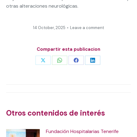
otras alteraciones neurológicas.
14 October, 2025
Leave a comment
Compartir esta publicacion
Share
Share
Share
Share
on
on
on
on
X
WhatsApp
Facebook
LinkedIn
Post
navigation
Otros contenidos de interés
Fundación Hospitalarias Tenerife