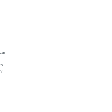
zar
go
 y