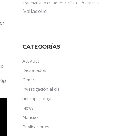
Valencia
traumatismo craneoencefálico
Valladolid
por
CATEGORÍAS
n
Activities
mo
Destacados
General
ías
Investigación al día
neuropsicología
News
Noticias
Publicaciones