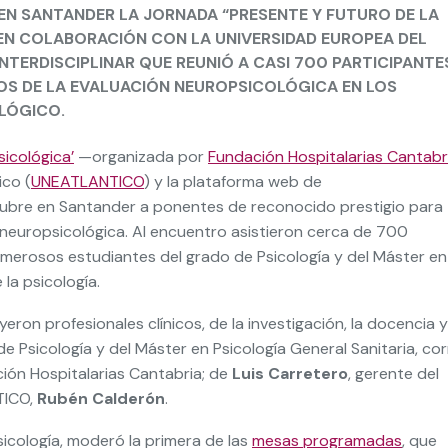
EN SANTANDER LA JORNADA “PRESENTE Y FUTURO DE LA
EN COLABORACIÓN CON LA UNIVERSIDAD EUROPEA DEL
NTERDISCIPLINAR QUE REUNIÓ A CASI 700 PARTICIPANTE
ÍOS DE LA EVALUACIÓN NEUROPSICOLÓGICA EN LOS
OLÓGICO.
sicológica’
—organizada por
Fundación Hospitalarias Cantabr
ico (
UNEATLANTICO
) y la plataforma web de
ctubre en Santander a ponentes de reconocido prestigio para
n neuropsicológica. Al encuentro asistieron cerca de 700
numerosos estudiantes del grado de Psicología y del Máster en
 la psicología.
eron profesionales clínicos, de la investigación, la docencia y
e Psicología y del Máster en Psicología General Sanitaria, cor
ción Hospitalarias Cantabria; de
Luis Carretero
, gerente del
TICO,
Rubén Calderón
.
icología, moderó la primera de las
mesas programadas
, que