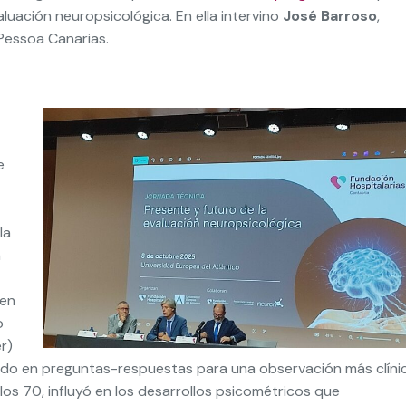
aluación neuropsicológica. En ella intervino
José Barroso
,
Pessoa Canarias.
e
la
n
en
o
r)
ado en preguntas-respuestas para una observación más clínic
 los 70, influyó en los desarrollos psicométricos que