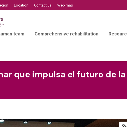
ación
Location
Contact us
Web map
 human team
Comprehensive rehabilitation
Resourc
nar que impulsa el futuro de l
Oc