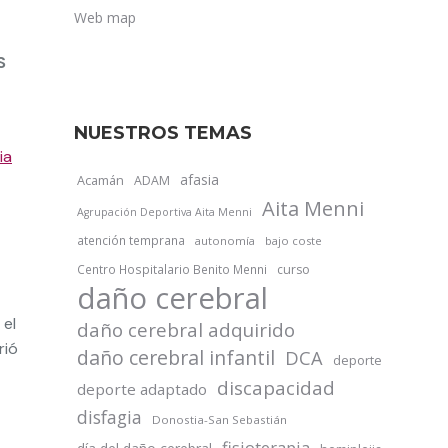
Web map
S
NUESTROS TEMAS
ia
afasia
Acamán
ADAM
Aita Menni
Agrupación Deportiva Aita Menni
atención temprana
autonomía
bajo coste
Centro Hospitalario Benito Menni
curso
daño cerebral
 el
daño cerebral adquirido
rió
daño cerebral infantil
DCA
deporte
discapacidad
deporte adaptado
disfagia
Donostia-San Sebastián
fisioterapia