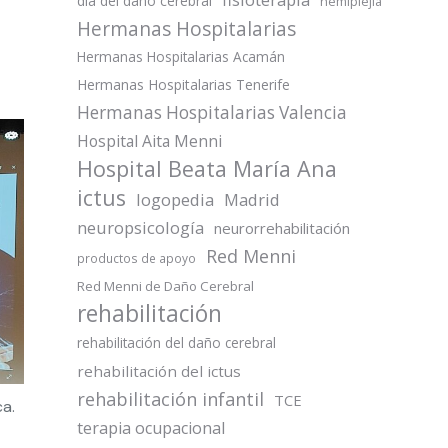
día del daño cerebral
hemiplejia
Hermanas Hospitalarias
Hermanas Hospitalarias Acamán
Hermanas Hospitalarias Tenerife
Hermanas Hospitalarias Valencia
Hospital Aita Menni
Hospital Beata María Ana
ictus
logopedia
Madrid
neuropsicología
neurorrehabilitación
Red Menni
productos de apoyo
Red Menni de Daño Cerebral
rehabilitación
rehabilitación del daño cerebral
rehabilitación del ictus
rehabilitación infantil
TCE
a.
terapia ocupacional