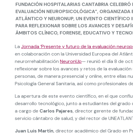
FUNDACIÓN HOSPITALARIAS CANTABRIA CELEBRÓ 
EVALUACIÓN NEUROPSICOLÓGICA”, ORGANIZADA 
ATLÁNTICO Y NEURONUP, UN EVENTO CIENTÍFICO I
PARA REFLEXIONAR SOBRE LOS AVANCES Y DESAF
ÁMBITOS CLÍNICO, FORENSE, EDUCATIVO Y TECN
La
Jornada ‘Presente y futuro de la evaluación neurop
en colaboración con la Universidad Europea del Atlánt
neurorrehabilitación
NeuronUp
— reunió el día 8 de o
reflexionar sobre los avances y retos de la evaluació
personas, de manera presencial y online, entre ellas 
Psicología General Sanitaria, así como profesionales de
La apertura de este evento científico, en el que confluy
desarrollo tecnológico, junto a estudiantes del grado d
a cargo de
Carlos Pajares
, director gerente de funda
servicio cántabro de salud, y del rector de UNEATLAN
Juan Luis Martín
, director académico del Grado en Ps