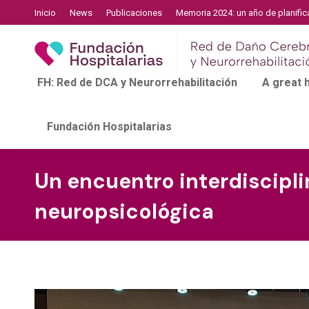
Inicio
News
Publicaciones
Memoria 2024: un año de planific
FH: Red de DCA y Neurorrehabilitación
A great
Fundación Hospitalarias
Un encuentro interdiscipli
neuropsicológica