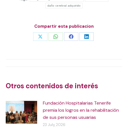
daño cerebral adquirido
Compartir esta publicacion
Share
Share
Share
Share
on
on
on
on
X
WhatsApp
Facebook
LinkedIn
Post
navigation
Otros contenidos de interés
Fundación Hospitalarias Tenerife
premia los logros en la rehabilitación
de sus personas usuarias
23 July, 2026