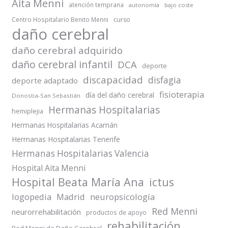
Aita Menni
atención temprana
autonomía
bajo coste
Centro Hospitalario Benito Menni
curso
daño cerebral
daño cerebral adquirido
daño cerebral infantil
DCA
deporte
discapacidad
disfagia
deporte adaptado
fisioterapia
día del daño cerebral
Donostia-San Sebastián
Hermanas Hospitalarias
hemiplejia
Hermanas Hospitalarias Acamán
Hermanas Hospitalarias Tenerife
Hermanas Hospitalarias Valencia
Hospital Aita Menni
Hospital Beata María Ana
ictus
logopedia
Madrid
neuropsicología
Red Menni
neurorrehabilitación
productos de apoyo
rehabilitación