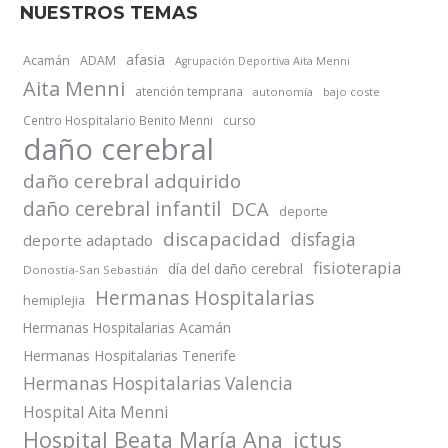
NUESTROS TEMAS
afasia
Acamán
ADAM
Agrupación Deportiva Aita Menni
Aita Menni
atención temprana
autonomía
bajo coste
Centro Hospitalario Benito Menni
curso
daño cerebral
daño cerebral adquirido
daño cerebral infantil
DCA
deporte
discapacidad
disfagia
deporte adaptado
fisioterapia
día del daño cerebral
Donostia-San Sebastián
Hermanas Hospitalarias
hemiplejia
Hermanas Hospitalarias Acamán
Hermanas Hospitalarias Tenerife
Hermanas Hospitalarias Valencia
Hospital Aita Menni
Hospital Beata María Ana
ictus