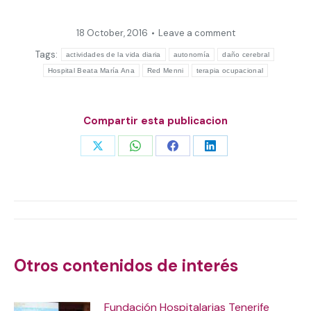
18 October, 2016
Leave a comment
Tags:
actividades de la vida diaria
autonomía
daño cerebral
Hospital Beata María Ana
Red Menni
terapia ocupacional
Compartir esta publicacion
Share
Share
Share
Share
on
on
on
on
X
WhatsApp
Facebook
LinkedIn
Post
navigation
Otros contenidos de interés
Fundación Hospitalarias Tenerife