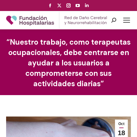
Facebook
X
Instagram
YouTube
Linkedin
page
page
page
page
page
opens
opens
opens
opens
opens
Search:
in
in
in
in
in
new
new
new
new
new
“Nuestro trabajo, como terapeutas
window
window
window
window
window
ocupacionales, debe centrarse en
ayudar a los usuarios a
comprometerse con sus
actividades diarias”
Oct
18