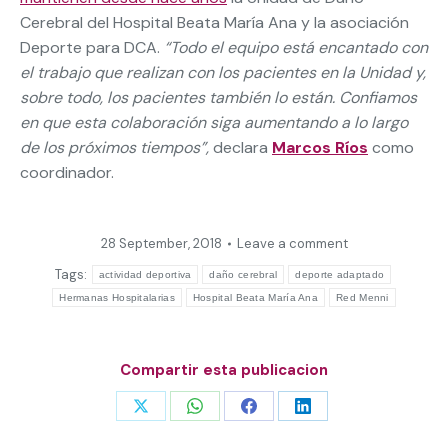
Cerebral del Hospital Beata María Ana y la asociación
Deporte para DCA.
“Todo el equipo está encantado con
el trabajo que realizan con los pacientes en la Unidad y,
sobre todo, los pacientes también lo están. Confiamos
en que esta colaboración siga aumentando a lo largo
de los próximos tiempos”,
declara
Marcos Ríos
como
coordinador.
28 September, 2018
Leave a comment
Tags:
actividad deportiva
daño cerebral
deporte adaptado
Hermanas Hospitalarias
Hospital Beata María Ana
Red Menni
Compartir esta publicacion
Share
Share
Share
Share