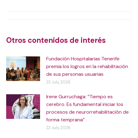
on
on
on
on
X
WhatsApp
Facebook
LinkedIn
Post
navigation
Otros contenidos de interés
Fundación Hospitalarias Tenerife
premia los logros en la rehabilitación
de sus personas usuarias
23 July, 2026
Irene Gurruchaga: “Tiempo es
cerebro. Es fundamental iniciar los
procesos de neurorrehabilitación de
forma temprana”
22 July, 2026