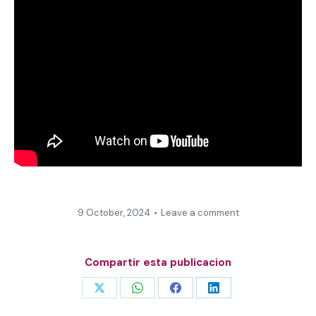
9 October, 2024
Leave a comment
Compartir esta publicacion
Share
Share
Share
Share