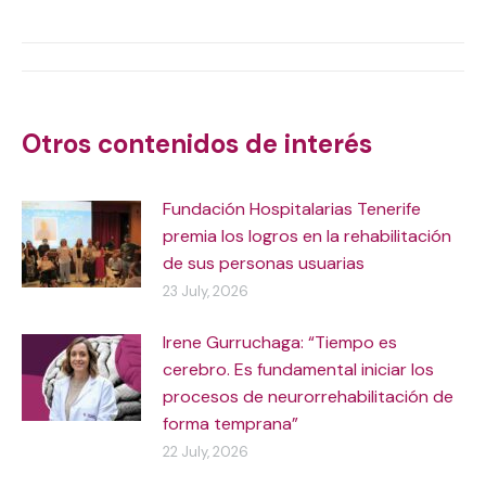
on
on
on
on
X
WhatsApp
Facebook
LinkedIn
Post
navigation
Otros contenidos de interés
Fundación Hospitalarias Tenerife
premia los logros en la rehabilitación
de sus personas usuarias
23 July, 2026
Irene Gurruchaga: “Tiempo es
cerebro. Es fundamental iniciar los
procesos de neurorrehabilitación de
forma temprana”
22 July, 2026