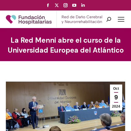
Facebook
X
Instagram
YouTube
Linkedin
page
page
page
page
page
opens
opens
opens
opens
opens
Search:
in
in
in
in
in
new
new
new
new
new
La Red Menni abre el curso de la
window
window
window
window
window
Universidad Europea del Atlántico
Oct
9
2024