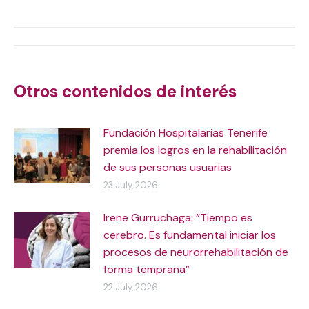
on
on
on
on
X
WhatsApp
Facebook
LinkedIn
Post
navigation
Otros contenidos de interés
Fundación Hospitalarias Tenerife
premia los logros en la rehabilitación
de sus personas usuarias
23 July, 2026
Irene Gurruchaga: “Tiempo es
cerebro. Es fundamental iniciar los
procesos de neurorrehabilitación de
forma temprana”
22 July, 2026