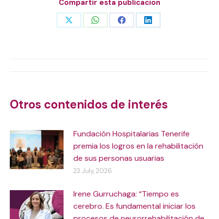
Compartir esta publicacion
Share
Share
Share
Share
on
on
on
on
X
WhatsApp
Facebook
LinkedIn
Post
navigation
Otros contenidos de interés
Fundación Hospitalarias Tenerife
premia los logros en la rehabilitación
de sus personas usuarias
23 July, 2026
Irene Gurruchaga: “Tiempo es
cerebro. Es fundamental iniciar los
procesos de neurorrehabilitación de