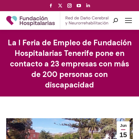
Facebook
X
Instagram
YouTube
Linkedin
page
page
page
page
page
opens
opens
opens
opens
opens
Search:
in
in
in
in
in
new
new
new
new
new
La I Feria de Empleo de Fundación
window
window
window
window
window
Hospitalarias Tenerife pone en
contacto a 23 empresas con más
de 200 personas con
discapacidad
Jun
15