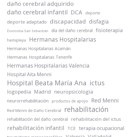
daño cerebral adquirido
daño cerebral infantil
DCA
deporte
discapacidad
disfagia
deporte adaptado
fisioterapia
día del daño cerebral
Donostia-San Sebastián
Hermanas Hospitalarias
hemiplejia
Hermanas Hospitalarias Acamán
Hermanas Hospitalarias Tenerife
Hermanas Hospitalarias Valencia
Hospital Aita Menni
Hospital Beata María Ana
ictus
logopedia
Madrid
neuropsicología
Red Menni
neurorrehabilitación
productos de apoyo
rehabilitación
Red Menni de Daño Cerebral
rehabilitación del ictus
rehabilitación del daño cerebral
rehabilitación infantil
terapia ocupacional
TCE
Valladolid
Valencia
traumatismo craneoencefálico