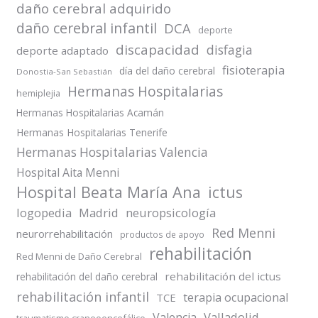
daño cerebral adquirido
daño cerebral infantil
DCA
deporte
discapacidad
disfagia
deporte adaptado
fisioterapia
día del daño cerebral
Donostia-San Sebastián
Hermanas Hospitalarias
hemiplejia
Hermanas Hospitalarias Acamán
Hermanas Hospitalarias Tenerife
Hermanas Hospitalarias Valencia
Hospital Aita Menni
Hospital Beata María Ana
ictus
logopedia
Madrid
neuropsicología
Red Menni
neurorrehabilitación
productos de apoyo
rehabilitación
Red Menni de Daño Cerebral
rehabilitación del ictus
rehabilitación del daño cerebral
rehabilitación infantil
terapia ocupacional
TCE
Valladolid
Valencia
traumatismo craneoencefálico