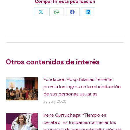
Compartir esta publicacion
Share
Share
Share
Share
on
on
on
on
X
WhatsApp
Facebook
LinkedIn
Post
navigation
Otros contenidos de interés
Fundación Hospitalarias Tenerife
premia los logros en la rehabilitación
de sus personas usuarias
23 July, 2026
Irene Gurruchaga: “Tiempo es
cerebro. Es fundamental iniciar los
procesos de neurorrehabilitación de