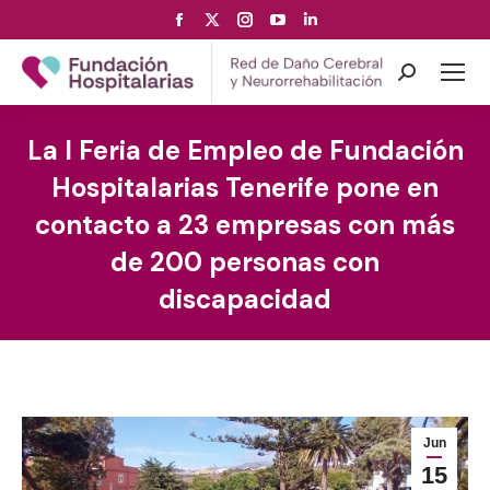
Facebook
X
Instagram
YouTube
Linkedin
page
page
page
page
page
opens
opens
opens
opens
opens
Search:
in
in
in
in
in
new
new
new
new
new
La I Feria de Empleo de Fundación
window
window
window
window
window
Hospitalarias Tenerife pone en
contacto a 23 empresas con más
de 200 personas con
discapacidad
Jun
15