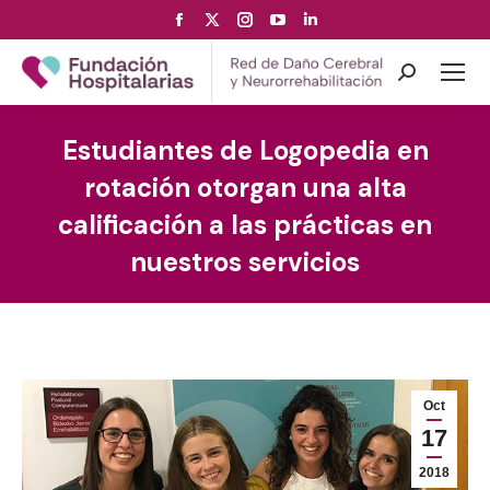
Facebook
X
Instagram
YouTube
Linkedin
page
page
page
page
page
opens
opens
opens
opens
opens
Search:
in
in
in
in
in
new
new
new
new
new
Estudiantes de Logopedia en
window
window
window
window
window
rotación otorgan una alta
calificación a las prácticas en
nuestros servicios
Oct
17
2018