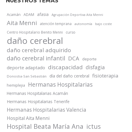
NUESTROS TEMAS
afasia
Acamán
ADAM
Agrupación Deportiva Aita Menni
Aita Menni
atención temprana
autonomía
bajo coste
Centro Hospitalario Benito Menni
curso
daño cerebral
daño cerebral adquirido
daño cerebral infantil
DCA
deporte
discapacidad
disfagia
deporte adaptado
fisioterapia
día del daño cerebral
Donostia-San Sebastián
Hermanas Hospitalarias
hemiplejia
Hermanas Hospitalarias Acamán
Hermanas Hospitalarias Tenerife
Hermanas Hospitalarias Valencia
Hospital Aita Menni
Hospital Beata María Ana
ictus