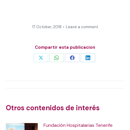
17 October, 2018
Leave a comment
Compartir esta publicacion
Share
Share
Share
Share
on
on
on
on
X
WhatsApp
Facebook
LinkedIn
Post
navigation
Otros contenidos de interés
Fundación Hospitalarias Tenerife