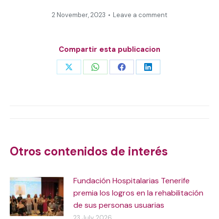
2 November, 2023
Leave a comment
Compartir esta publicacion
Share
Share
Share
Share
on
on
on
on
X
WhatsApp
Facebook
LinkedIn
Post
navigation
Otros contenidos de interés
Fundación Hospitalarias Tenerife
premia los logros en la rehabilitación
de sus personas usuarias
23 July, 2026