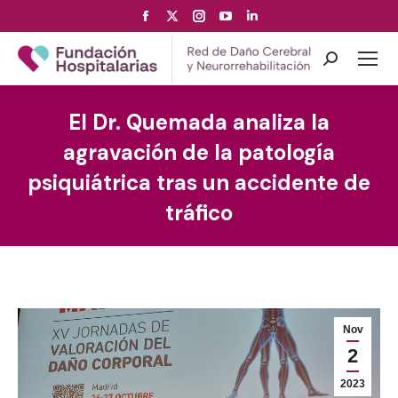
Facebook
X
Instagram
YouTube
Linkedin
page
page
page
page
page
opens
opens
opens
opens
opens
Search:
in
in
in
in
in
new
new
new
new
new
El Dr. Quemada analiza la
window
window
window
window
window
agravación de la patología
psiquiátrica tras un accidente de
tráfico
Nov
2
2023