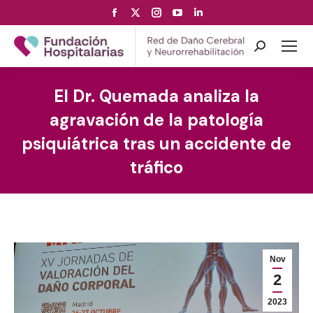
Facebook
X
Instagram
YouTube
Linkedin
page
page
page
page
page
opens
opens
opens
opens
opens
Search:
in
in
in
in
in
new
new
new
new
new
El Dr. Quemada analiza la
window
window
window
window
window
agravación de la patología
psiquiátrica tras un accidente de
tráfico
Nov
2
2023