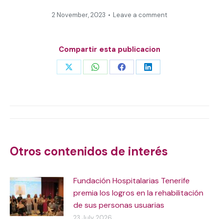
2 November, 2023
Leave a comment
Compartir esta publicacion
Share
Share
Share
Share
on
on
on
on
X
WhatsApp
Facebook
LinkedIn
Post
navigation
Otros contenidos de interés
Fundación Hospitalarias Tenerife
premia los logros en la rehabilitación
de sus personas usuarias
23 July, 2026