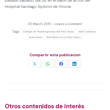
pasado sábado, día 28, en el salón de actos del
Hospital Santiago Apóstol de Vitoria.
30 March, 2015
Leave a comment
Tags:
Colegio de Fisioterapeutas del País Vasco
daño cerebral
Iban Arrien
Red Menni en el País Vasco
Compartir esta publicacion
Share
Share
Share
Share
on
on
on
on
X
WhatsApp
Facebook
LinkedIn
Post
navigation
Otros contenidos de interés