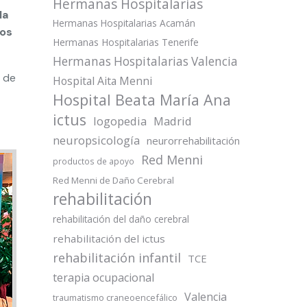
Hermanas Hospitalarias
la
Hermanas Hospitalarias Acamán
los
Hermanas Hospitalarias Tenerife
Hermanas Hospitalarias Valencia
 de
Hospital Aita Menni
Hospital Beata María Ana
ictus
logopedia
Madrid
neuropsicología
neurorrehabilitación
Red Menni
productos de apoyo
Red Menni de Daño Cerebral
rehabilitación
rehabilitación del daño cerebral
rehabilitación del ictus
rehabilitación infantil
TCE
terapia ocupacional
Valencia
traumatismo craneoencefálico