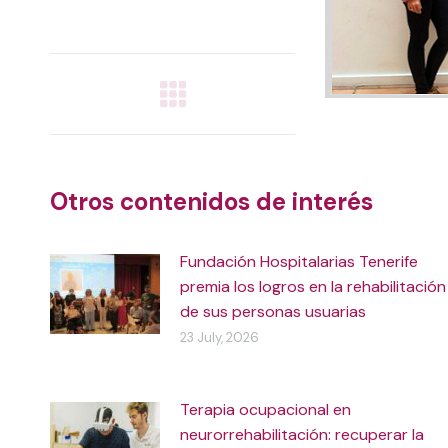
on
on
on
on
X
WhatsApp
Facebook
LinkedIn
Post
navigation
Otros contenidos de interés
Fundación Hospitalarias Tenerife
premia los logros en la rehabilitación
de sus personas usuarias
23 July, 2026
Terapia ocupacional en
neurorrehabilitación: recuperar la