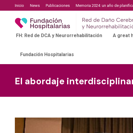
Inicio
News
Publicaciones
Memoria 2024: un año de planific
FH: Red de DCA y Neurorrehabilitación
A great
Fundación Hospitalarias
El abordaje interdisciplin