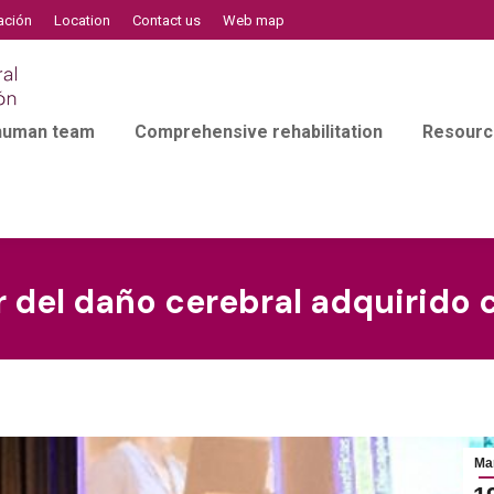
ación
Location
Contact us
Web map
 human team
Comprehensive rehabilitation
Resourc
ar del daño cerebral adquirido
Ma