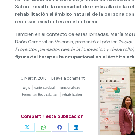
Safont resaltó la necesidad de ir más allá de la re
rehabilitación al ámbito natural de la persona con
recursos existentes en el entorno.
También en el contexto de estas jornadas,
María Mor
Daño Cerebral en Valencia, presentó el póster
‘Inicio
Proyectos pensados desde la innovación y desarrollo’
figura del terapeuta ocupacional en el ámbito edu
19 March, 2018
Leave a comment
Tags:
daño cerebral
funcionalidad
Hermanas Hospitalarias
rehabilitación
Compartir esta publicacion
Share
Share
Share
Share