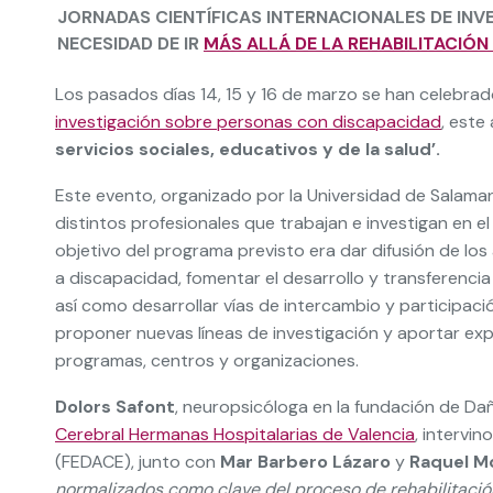
JORNADAS CIENTÍFICAS INTERNACIONALES DE INV
NECESIDAD DE IR
MÁS ALLÁ DE LA REHABILITACIÓ
Los pasados días 14, 15 y 16 de marzo se han celebra
investigación sobre personas con discapacidad
, este
servicios sociales, educativos y de la salud’.
Este evento, organizado por la Universidad de Salaman
distintos profesionales que trabajan e investigan en el 
objetivo del programa previsto era dar difusión de lo
a discapacidad, fomentar el desarrollo y transferencia
así como desarrollar vías de intercambio y participaci
proponer nuevas líneas de investigación y aportar exp
programas, centros y organizaciones.
Dolors Safont
, neuropsicóloga en la fundación de Da
Cerebral Hermanas Hospitalarias de Valencia
, intervi
(FEDACE), junto con
Mar Barbero Lázaro
y
Raquel M
normalizados como clave del proceso de rehabilitació