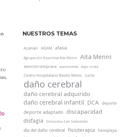
NUESTROS TEMAS
en
afasia
Acamán
ADAM
Aita Menni
Agrupación Deportiva Aita Menni
atención temprana
autonomía
bajo coste
nto
Centro Hospitalario Benito Menni
curso
ias,
daño cerebral
daño cerebral adquirido
daño cerebral infantil
DCA
deporte
discapacidad
deporte adaptado
ño
disfagia
Donostia-San Sebastián
s
fisioterapia
día del daño cerebral
hemiplejia