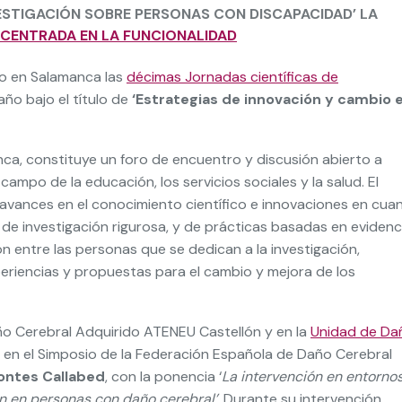
ESTIGACIÓN SOBRE PERSONAS CON DISCAPACIDAD’ LA
N CENTRADA EN LA FUNCIONALIDAD
do en Salamanca las
décimas Jornadas científicas de
 año bajo el título de
‘Estrategias de innovación y cambio 
ca, constituye un foro de encuentro y discusión abierto a
campo de la educación, los servicios sociales y la salud. El
s avances en el conocimiento científico e innovaciones en cua
 de investigación rigurosa, y de prácticas basadas en evidenc
ón entre las personas que se dedican a la investigación,
eriencias y propuestas para el cambio y mejora de los
ño Cerebral Adquirido ATENEU Castellón y en la
Unidad de Da
no en el Simposio de la Federación Española de Daño Cerebral
ontes Callabed
, con la ponencia ‘
La intervención en entorno
n en personas con daño cerebral’
. Durante su intervención,