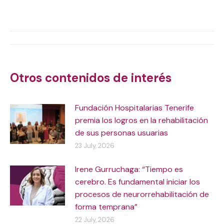
on
on
on
on
X
WhatsApp
Facebook
LinkedIn
Post
navigation
Otros contenidos de interés
Fundación Hospitalarias Tenerife
premia los logros en la rehabilitación
de sus personas usuarias
23 July, 2026
Irene Gurruchaga: “Tiempo es
cerebro. Es fundamental iniciar los
procesos de neurorrehabilitación de
forma temprana”
22 July, 2026