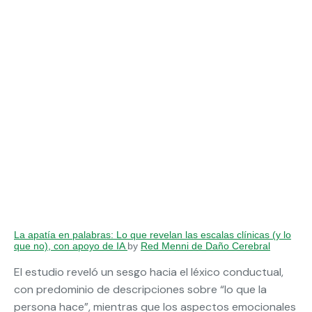
La apatía en palabras: Lo que revelan las escalas clínicas (y lo
que no), con apoyo de IA
by
Red Menni de Daño Cerebral
El estudio reveló un sesgo hacia el léxico conductual,
con predominio de descripciones sobre “lo que la
persona hace”, mientras que los aspectos emocionales