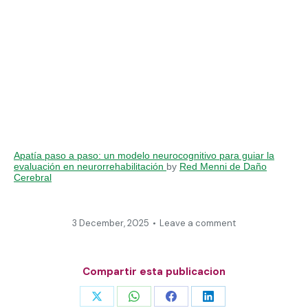
Apatía paso a paso: un modelo neurocognitivo para guiar la
evaluación en neurorrehabilitación
by
Red Menni de Daño
Cerebral
3 December, 2025
Leave a comment
Compartir esta publicacion
Share
Share
Share
Share