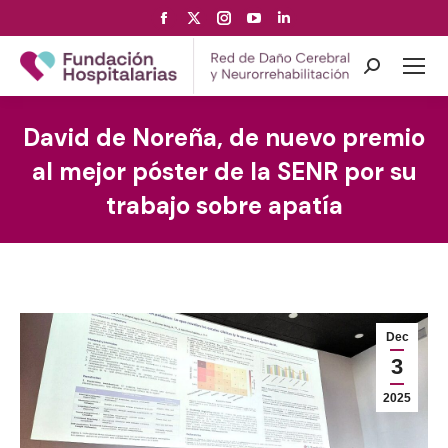
Facebook
X
Instagram
YouTube
Linkedin
page
page
page
page
page
opens
opens
opens
opens
opens
Search:
in
in
in
in
in
new
new
new
new
new
David de Noreña, de nuevo premio
window
window
window
window
window
al mejor póster de la SENR por su
trabajo sobre apatía
Dec
3
2025