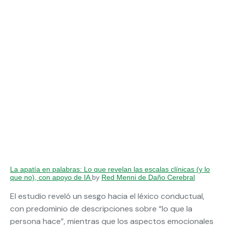
La apatía en palabras: Lo que revelan las escalas clínicas (y lo
que no), con apoyo de IA
by
Red Menni de Daño Cerebral
El estudio reveló un sesgo hacia el léxico conductual,
con predominio de descripciones sobre “lo que la
persona hace”, mientras que los aspectos emocionales