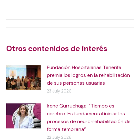
on
on
on
on
X
WhatsApp
Facebook
LinkedIn
Post
navigation
Otros contenidos de interés
Fundación Hospitalarias Tenerife
premia los logros en la rehabilitación
de sus personas usuarias
23 July, 2026
Irene Gurruchaga: “Tiempo es
cerebro. Es fundamental iniciar los
procesos de neurorrehabilitación de
forma temprana”
22 July, 2026