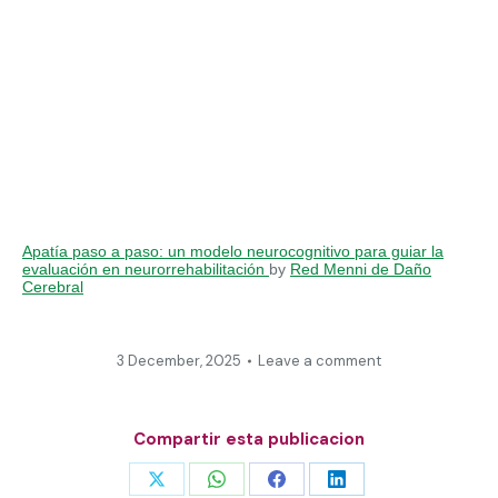
Apatía paso a paso: un modelo neurocognitivo para guiar la
evaluación en neurorrehabilitación
by
Red Menni de Daño
Cerebral
3 December, 2025
Leave a comment
Compartir esta publicacion
Share
Share
Share
Share