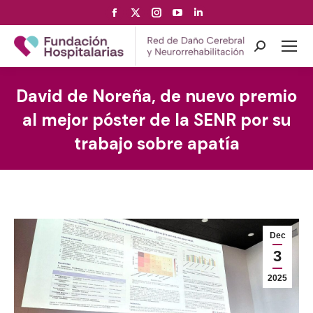
Facebook
X
Instagram
YouTube
Linkedin
page
page
page
page
page
opens
opens
opens
opens
opens
Search:
in
in
in
in
in
new
new
new
new
new
David de Noreña, de nuevo premio
window
window
window
window
window
al mejor póster de la SENR por su
trabajo sobre apatía
Dec
3
2025