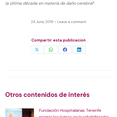
la última década en materia de daño cerebral
“.
24 June, 2019
Leave a comment
Compartir esta publicacion
Share
Share
Share
Share
on
on
on
on
X
WhatsApp
Facebook
LinkedIn
Post
navigation
Otros contenidos de interés
Fundación Hospitalarias Tenerife
premia los logros en la rehabilitación